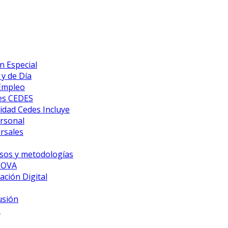
n Especial
y de Día
 Empleo
es CEDES
idad Cedes Incluye
ersonal
rsales
sos y metodologías
NOVA
ción Digital
usión
s