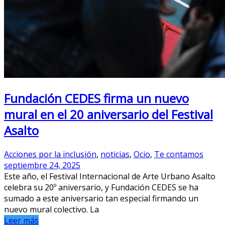
Fundación CEDES firma un nuevo
mural en el 20 aniversario del Festival
Asalto
Acciones por la inclusión
,
noticias
,
Ocio
,
Te contamos
septiembre 24, 2025
Este año, el Festival Internacional de Arte Urbano Asalto
celebra su 20º aniversario, y Fundación CEDES se ha
sumado a este aniversario tan especial firmando un
nuevo mural colectivo. La
Leer más