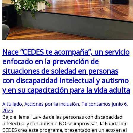
Nace “CEDES te acompaña”, un servicio
enfocado en la prevención de
situaciones de soledad en personas
con discapacidad intelectual y autismo
y en su capacitación para la vida adulta
A tu lado
,
Acciones por la inclusión
,
Te contamos
junio 6,
2025
Bajo el lema “La vida de las personas con discapacidad
intelectual y con autismo NO se improvisa”, la Fundación
CEDES crea este programa, presentado en un acto en el