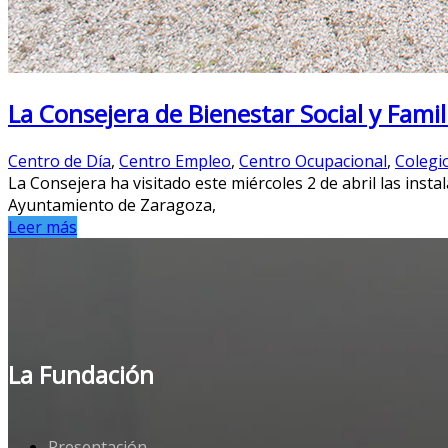
La Consejera de Bienestar Social y Fami
Centro de Día
,
Centro Empleo
,
Centro Ocupacional
,
Colegi
La Consejera ha visitado este miércoles 2 de abril las ins
Ayuntamiento de Zaragoza,
Leer más
La Fundación
Presentación