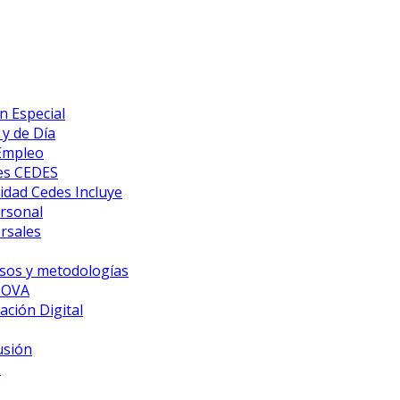
n Especial
y de Día
 Empleo
es CEDES
idad Cedes Incluye
ersonal
rsales
sos y metodologías
NOVA
ción Digital
usión
s