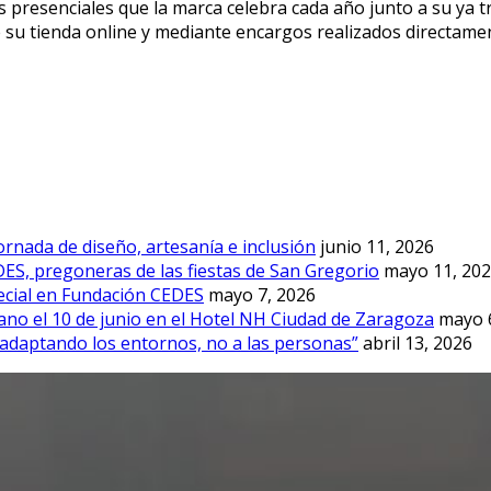
s presenciales que la marca celebra cada año junto a su ya 
 su tienda online y mediante encargos realizados directame
rnada de diseño, artesanía e inclusión
junio 11, 2026
DES, pregoneras de las fiestas de San Gregorio
mayo 11, 20
ecial en Fundación CEDES
mayo 7, 2026
no el 10 de junio en el Hotel NH Ciudad de Zaragoza
mayo 
 adaptando los entornos, no a las personas”
abril 13, 2026