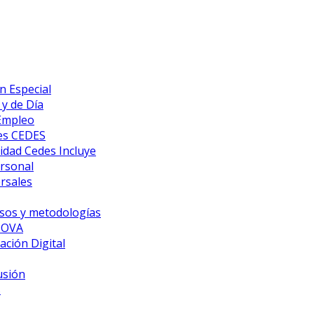
n Especial
y de Día
 Empleo
es CEDES
idad Cedes Incluye
ersonal
rsales
sos y metodologías
NOVA
ción Digital
usión
s