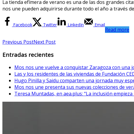
La tienda efímera de verano es una de las dos grandes cita
nos une pueden adquirirse durante todo el año a través de
Facebook
Twitter
LinkedIn
Email
Read more
Previous Post
Next Post
Entradas recientes
Mos nos une vuelve a conquistar Zaragoza con una jo
Las y los residentes de las viviendas de Fundación CE
Hugo Pinilla y Saidu comparten una jornada muy esp
Mos nos une presenta sus nuevas colecciones de vera
Teresa Muntadas, en aea.plus: “La inclusión empieza