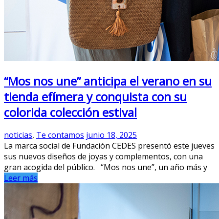
“Mos nos une” anticipa el verano en su
tienda efímera y conquista con su
colorida colección estival
noticias
,
Te contamos
junio 18, 2025
La marca social de Fundación CEDES presentó este jueves
sus nuevos diseños de joyas y complementos, con una
gran acogida del público. “Mos nos une”, un año más y
Leer más