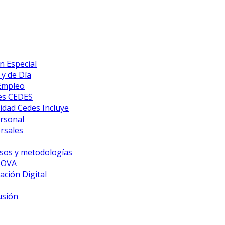
n Especial
y de Día
 Empleo
es CEDES
idad Cedes Incluye
ersonal
rsales
sos y metodologías
NOVA
ción Digital
usión
s