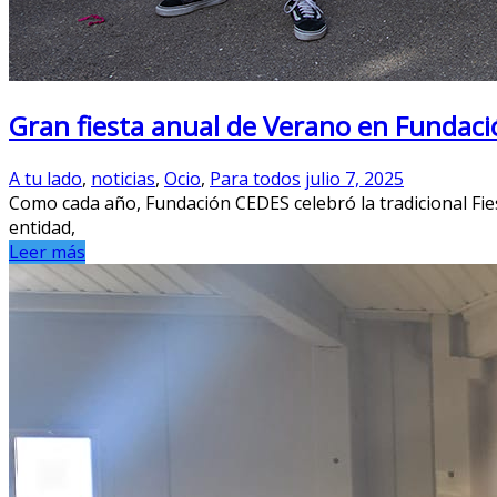
Gran fiesta anual de Verano en Fundac
A tu lado
,
noticias
,
Ocio
,
Para todos
julio 7, 2025
Como cada año, Fundación CEDES celebró la tradicional Fiest
entidad,
Leer más