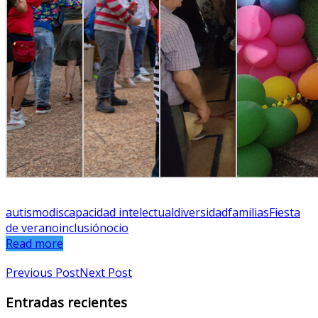
autismo
discapacidad intelectual
diversidad
familias
Fiesta
de verano
inclusión
ocio
Read more
Previous Post
Next Post
Entradas recientes