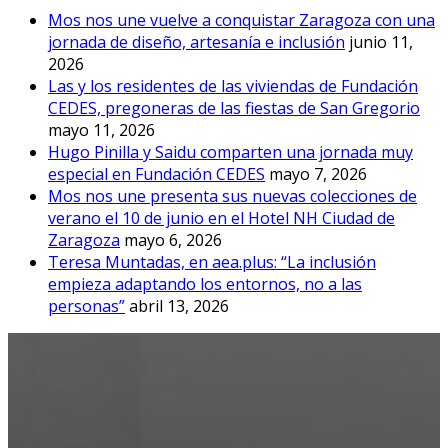
Mos nos une vuelve a conquistar Zaragoza con una
jornada de diseño, artesanía e inclusión
junio 11,
2026
Las y los residentes de las viviendas de Fundación
CEDES, pregoneras de las fiestas de San Gregorio
mayo 11, 2026
Hugo Pinilla y Saidu comparten una jornada muy
especial en Fundación CEDES
mayo 7, 2026
Mos nos une presenta sus nuevas colecciones de
verano el 10 de junio en el Hotel NH Ciudad de
Zaragoza
mayo 6, 2026
Teresa Muntadas, en aea.plus: “La inclusión
empieza adaptando los entornos, no a las
personas”
abril 13, 2026