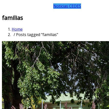
Noticias CEDES
familias
Home
/ Posts tagged "familias"