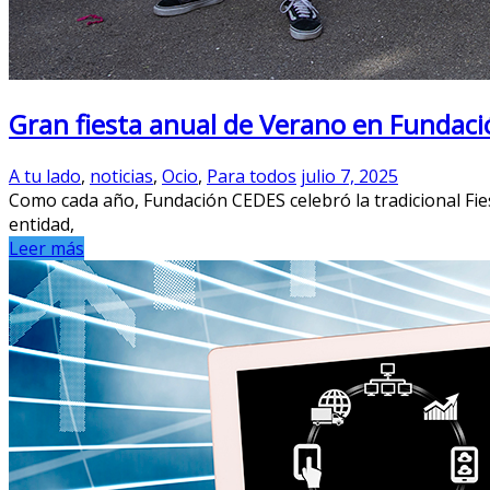
Gran fiesta anual de Verano en Fundac
A tu lado
,
noticias
,
Ocio
,
Para todos
julio 7, 2025
Como cada año, Fundación CEDES celebró la tradicional Fiest
entidad,
Leer más