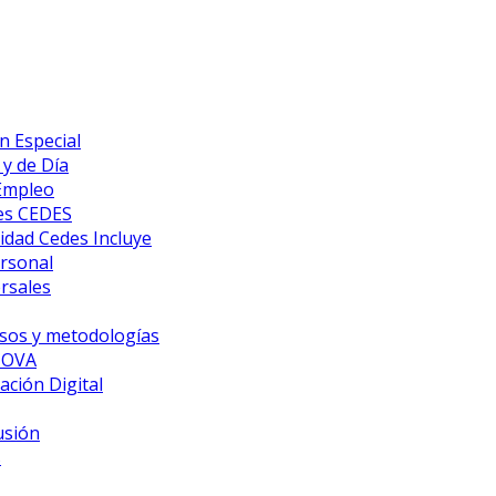
n Especial
y de Día
 Empleo
es CEDES
idad Cedes Incluye
ersonal
rsales
sos y metodologías
NOVA
ción Digital
usión
s