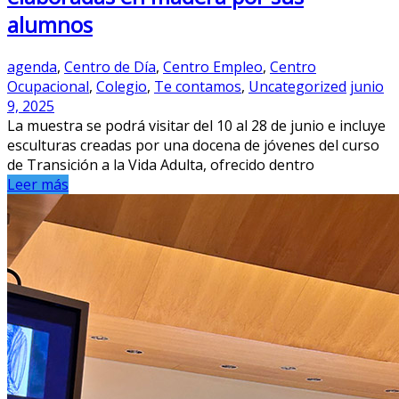
alumnos
agenda
,
Centro de Día
,
Centro Empleo
,
Centro
Ocupacional
,
Colegio
,
Te contamos
,
Uncategorized
junio
9, 2025
La muestra se podrá visitar del 10 al 28 de junio e incluye
esculturas creadas por una docena de jóvenes del curso
de Transición a la Vida Adulta, ofrecido dentro
Leer más