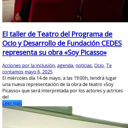
El taller de Teatro del Programa de
Ocio y Desarrollo de Fundación CEDES
representa su obra «Soy Picasso»
Acciones por la inclusión
,
agenda
,
noticias
,
Ocio
,
Te
contamos
mayo 6, 2025
El miércoles día 14 de mayo, a las 19:00h, tendrá lugar
una nueva representación de la obra de teatro «Soy
Picasso» que será interpretada por los actores y actrices
del
Leer más