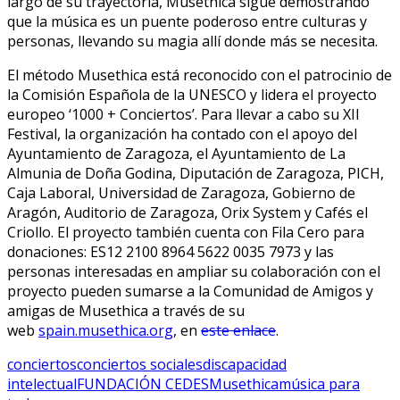
largo de su trayectoria, Musethica sigue demostrando
que la música es un puente poderoso entre culturas y
personas, llevando su magia allí donde más se necesita.
El método Musethica está reconocido con el patrocinio de
la Comisión Española de la UNESCO y lidera el proyecto
europeo ‘1000 + Conciertos’. Para llevar a cabo su XII
Festival, la organización ha contado con el apoyo del
Ayuntamiento de Zaragoza, el Ayuntamiento de La
Almunia de Doña Godina, Diputación de Zaragoza, PICH,
Caja Laboral, Universidad de Zaragoza, Gobierno de
Aragón, Auditorio de Zaragoza, Orix System y Cafés el
Criollo. El proyecto también cuenta con Fila Cero para
donaciones: ES12 2100 8964 5622 0035 7973 y las
personas interesadas en ampliar su colaboración con el
proyecto pueden sumarse a la Comunidad de Amigos y
amigas de Musethica a través de su
web
spain.musethica.org
, en
este enlace
.
conciertos
conciertos sociales
discapacidad
intelectual
FUNDACIÓN CEDES
Musethica
música para