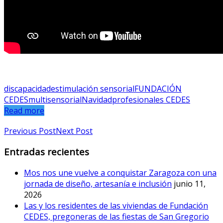
discapacidad
estimulación sensorial
FUNDACIÓN
CEDES
multisensorial
Navidad
profesionales CEDES
Read more
Previous Post
Next Post
Entradas recientes
Mos nos une vuelve a conquistar Zaragoza con una
jornada de diseño, artesanía e inclusión
junio 11,
2026
Las y los residentes de las viviendas de Fundación
CEDES, pregoneras de las fiestas de San Gregorio