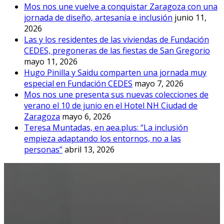
Mos nos une vuelve a conquistar Zaragoza con una
jornada de diseño, artesanía e inclusión
junio 11,
2026
Las y los residentes de las viviendas de Fundación
CEDES, pregoneras de las fiestas de San Gregorio
mayo 11, 2026
Hugo Pinilla y Saidu comparten una jornada muy
especial en Fundación CEDES
mayo 7, 2026
Mos nos une presenta sus nuevas colecciones de
verano el 10 de junio en el Hotel NH Ciudad de
Zaragoza
mayo 6, 2026
Teresa Muntadas, en aea.plus: “La inclusión
empieza adaptando los entornos, no a las
personas”
abril 13, 2026