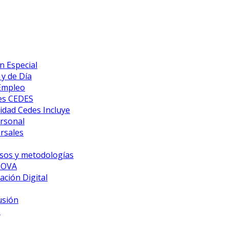
n Especial
y de Día
 Empleo
es CEDES
idad Cedes Incluye
ersonal
rsales
sos y metodologías
NOVA
ción Digital
usión
s