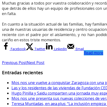
Muchas gracias a todos por vuestra colaboración y recordad
que detrás de ellos hay un equipo de profesionales con 
en falta.
En cuanto a la situación actual de las familias, hay famil
una de nuestras usuarias de residencia y centro ocupaciona
reciente con el padre por el aislamiento, y no han podi
cariño en estos triste momentos.
Facebook
Twitter
LinkedIn
Email
Read more
Previous Post
Next Post
Entradas recientes
Mos nos une vuelve a conquistar Zaragoza con una jo
Las y los residentes de las viviendas de Fundación CE
Hugo Pinilla y Saidu comparten una jornada muy esp
Mos nos une presenta sus nuevas colecciones de vera
Teresa Muntadas, en aea.plus: “La inclusión empieza