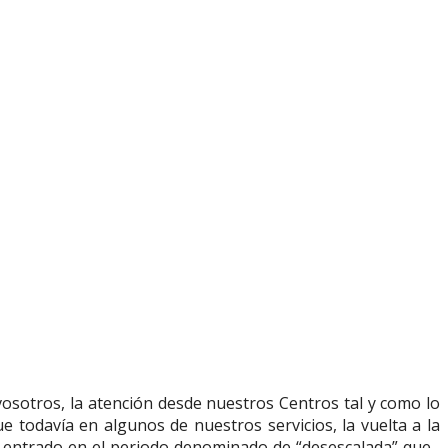
vosotros, la atención desde nuestros Centros tal y como lo
odavía en algunos de nuestros servicios, la vuelta a la
 entrado en el periodo denominado de “desescalada” que ,