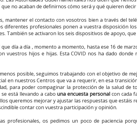
 que no acaban de definirnos cómo será y qué quieren decir 
s, mantener el contacto con vosotros bien a través del tel
los diferentes profesionales ponen a vuestra disposición l
s. También se activaron los seis dispositivos de apoyo, que
d que día a día , momento a momento, hasta ese 16 de marz
 con vuestros hijos e hijas. Esta COVID nos ha dado donde
menos posible, seguimos trabajando con el objetivo de mejor
cial en nuestros Centros que va a requerir, en esa transició
idad, para poder compaginar la protección de la salud de 
, se está llevando a cabo
una encuesta personal
con cada fa
ellos queremos mejorar y ajustar las respuestas que estáis r
escindible contar con vuestra participación y opinión.
estras profesionales, os pedimos un poco de paciencia po