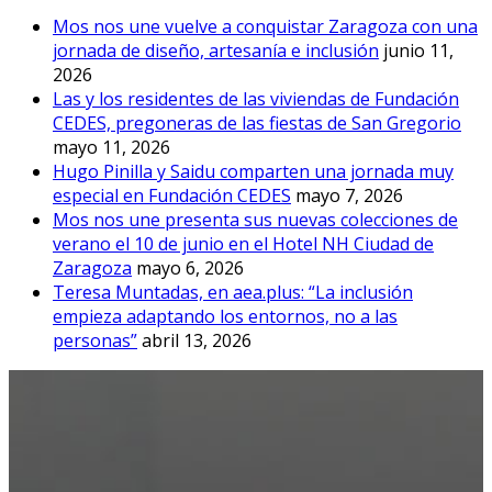
Mos nos une vuelve a conquistar Zaragoza con una
jornada de diseño, artesanía e inclusión
junio 11,
2026
Las y los residentes de las viviendas de Fundación
CEDES, pregoneras de las fiestas de San Gregorio
mayo 11, 2026
Hugo Pinilla y Saidu comparten una jornada muy
especial en Fundación CEDES
mayo 7, 2026
Mos nos une presenta sus nuevas colecciones de
verano el 10 de junio en el Hotel NH Ciudad de
Zaragoza
mayo 6, 2026
Teresa Muntadas, en aea.plus: “La inclusión
empieza adaptando los entornos, no a las
personas”
abril 13, 2026