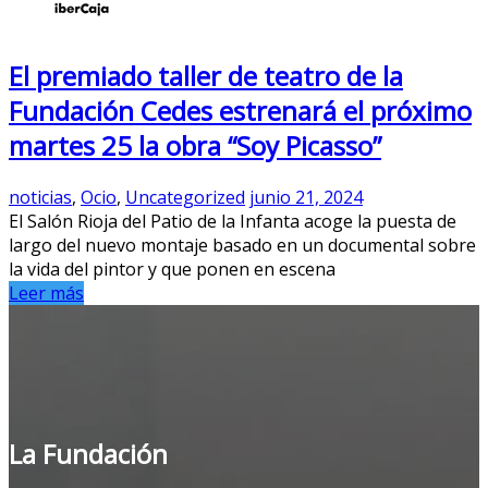
El premiado taller de teatro de la
Fundación Cedes estrenará el próximo
martes 25 la obra “Soy Picasso”
noticias
,
Ocio
,
Uncategorized
junio 21, 2024
El Salón Rioja del Patio de la Infanta acoge la puesta de
largo del nuevo montaje basado en un documental sobre
la vida del pintor y que ponen en escena
Leer más
La Fundación