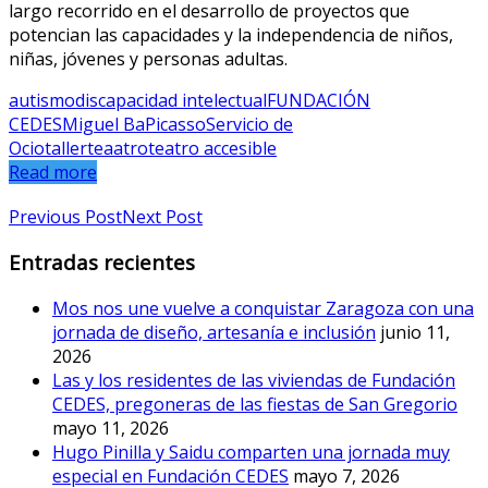
largo recorrido en el desarrollo de proyectos que
potencian las capacidades y la independencia de niños,
niñas, jóvenes y personas adultas.
autismo
discapacidad intelectual
FUNDACIÓN
CEDES
Miguel Ba
Picasso
Servicio de
Ocio
taller
teaatro
teatro accesible
Read more
Previous Post
Next Post
Entradas recientes
Mos nos une vuelve a conquistar Zaragoza con una
jornada de diseño, artesanía e inclusión
junio 11,
2026
Las y los residentes de las viviendas de Fundación
CEDES, pregoneras de las fiestas de San Gregorio
mayo 11, 2026
Hugo Pinilla y Saidu comparten una jornada muy
especial en Fundación CEDES
mayo 7, 2026